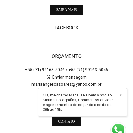
SAIBA MAIS
FACEBOOK
ORÇAMENTO
+55 (71) 99163-5046 / +55 (71) 99163-5046
Enviar mensagem
mariaangelicasoares@yahoo.com.br
Salvador / BA
Olá, me chamo Maria, seja bem vindo ao
✕
Maria´s Fotografias, Orçamentos duvidas
e agendamentos de segunda a sexta da
08h as 18h.
CONTATO