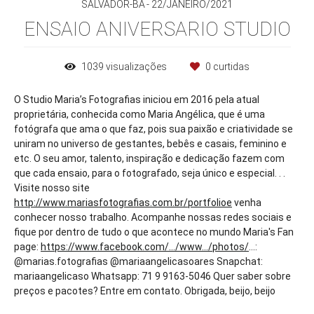
SALVADOR-BA
22/JANEIRO/2021
ENSAIO ANIVERSARIO STUDIO
1039
visualizações
0
curtidas
O Studio Maria’s Fotografias iniciou em 2016 pela atual
proprietária, conhecida como Maria Angélica, que é uma
fotógrafa que ama o que faz, pois sua paixão e criatividade se
uniram no universo de gestantes, bebês e casais, feminino e
etc. O seu amor, talento, inspiração e dedicação fazem com
que cada ensaio, para o fotografado, seja único e especial. . .
Visite nosso site
http://www.mariasfotografias.com.br/portfolioe
venha
conhecer nosso trabalho. Acompanhe nossas redes sociais e
fique por dentro de tudo o que acontece no mundo Maria's Fan
page:
https://www.facebook.com/.../www.../photos/
...:
@marias.fotografias @mariaangelicasoares Snapchat:
mariaangelicaso Whatsapp: 71 9 9163-5046 Quer saber sobre
preços e pacotes? Entre em contato. Obrigada, beijo, beijo