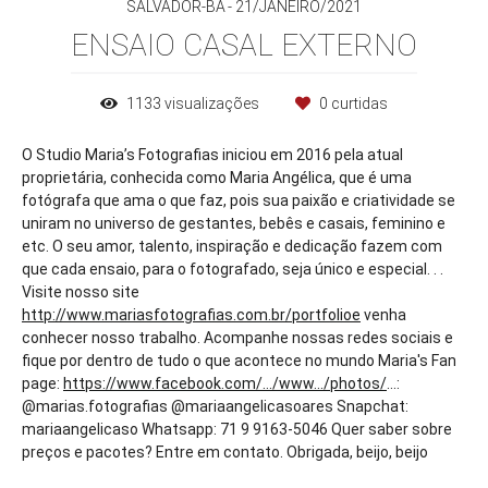
SALVADOR-BA
21/JANEIRO/2021
ENSAIO CASAL EXTERNO
1133
visualizações
0
curtidas
O Studio Maria’s Fotografias iniciou em 2016 pela atual
proprietária, conhecida como Maria Angélica, que é uma
fotógrafa que ama o que faz, pois sua paixão e criatividade se
uniram no universo de gestantes, bebês e casais, feminino e
etc. O seu amor, talento, inspiração e dedicação fazem com
que cada ensaio, para o fotografado, seja único e especial. . .
Visite nosso site
http://www.mariasfotografias.com.br/portfolioe
venha
conhecer nosso trabalho. Acompanhe nossas redes sociais e
fique por dentro de tudo o que acontece no mundo Maria's Fan
page:
https://www.facebook.com/.../www.../photos/
...:
@marias.fotografias @mariaangelicasoares Snapchat:
mariaangelicaso Whatsapp: 71 9 9163-5046 Quer saber sobre
preços e pacotes? Entre em contato. Obrigada, beijo, beijo