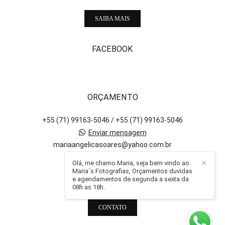
SAIBA MAIS
FACEBOOK
ORÇAMENTO
+55 (71) 99163-5046 / +55 (71) 99163-5046
Enviar mensagem
mariaangelicasoares@yahoo.com.br
Salvador / BA
Olá, me chamo Maria, seja bem vindo ao
✕
Maria´s Fotografias, Orçamentos duvidas
e agendamentos de segunda a sexta da
08h as 18h.
CONTATO