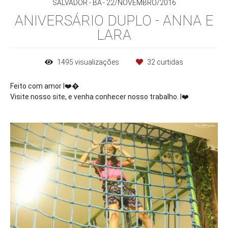
SALVADOR - BA
22/NOVEMBRO/2016
ANIVERSÁRIO DUPLO - ANNA E
LARA
1495
visualizações
32
curtidas
Feito com amor I
❤️
�
Visite nosso site, e venha conhecer nosso trabalho. I
❤️