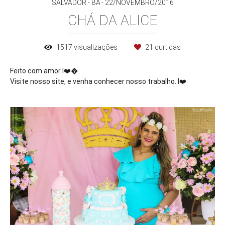
SALVADOR - BA
22/NOVEMBRO/2016
CHÁ DA ALICE
1517
visualizações
21
curtidas
Feito com amor I
❤️
�
Visite nosso site, e venha conhecer nosso trabalho. I
❤️