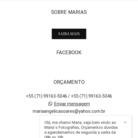
SOBRE MARIAS
SAIBA MAIS
FACEBOOK
ORÇAMENTO
+55 (71) 99163-5046 / +55 (71) 99163-5046
Enviar mensagem
mariaangelicasoares@yahoo.com.br
Salvador / BA
Olá, me chamo Maria, seja bem vindo ao
✕
Maria´s Fotografias, Orçamentos duvidas
e agendamentos de segunda a sexta da
08h as 18h.