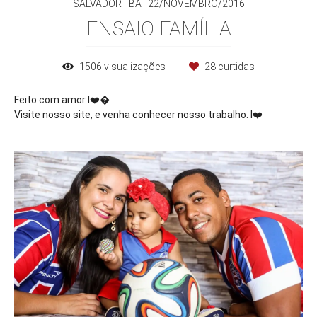
SALVADOR - BA
22/NOVEMBRO/2016
ENSAIO FAMÍLIA
1506
visualizações
28
curtidas
Feito com amor I
❤️
�
Visite nosso site, e venha conhecer nosso trabalho. I
❤️