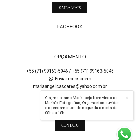
SAIBA MAIS
FACEBOOK
ORÇAMENTO
+55 (71) 99163-5046 / +55 (71) 99163-5046
Enviar mensagem
mariaangelicasoares@yahoo.com.br
Salvador / BA
Olá, me chamo Maria, seja bem vindo ao
✕
Maria´s Fotografias, Orçamentos duvidas
e agendamentos de segunda a sexta da
08h as 18h.
CONTATO