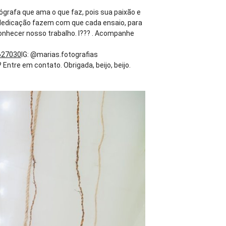
tógrafa que ama o que faz, pois sua paixão e
 e dedicação fazem com que cada ensaio, para
onhecer nosso trabalho. I??? . Acompanhe
627030
IG: @marias.fotografias
tre em contato. Obrigada, beijo, beijo.