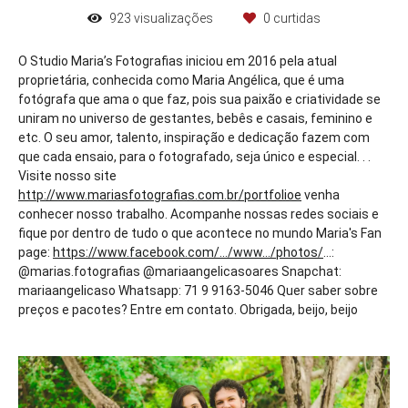
923
visualizações
0
curtidas
O Studio Maria’s Fotografias iniciou em 2016 pela atual
proprietária, conhecida como Maria Angélica, que é uma
fotógrafa que ama o que faz, pois sua paixão e criatividade se
uniram no universo de gestantes, bebês e casais, feminino e
etc. O seu amor, talento, inspiração e dedicação fazem com
que cada ensaio, para o fotografado, seja único e especial. . .
Visite nosso site
http://www.mariasfotografias.com.br/portfolioe
venha
conhecer nosso trabalho. Acompanhe nossas redes sociais e
fique por dentro de tudo o que acontece no mundo Maria's Fan
page:
https://www.facebook.com/.../www.../photos/
...:
@marias.fotografias @mariaangelicasoares Snapchat:
mariaangelicaso Whatsapp: 71 9 9163-5046 Quer saber sobre
preços e pacotes? Entre em contato. Obrigada, beijo, beijo