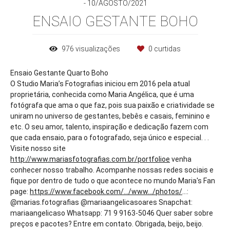
10/AGOSTO/2021
ENSAIO GESTANTE BOHO
976
visualizações
0
curtidas
Ensaio Gestante Quarto Boho
O Studio Maria’s Fotografias iniciou em 2016 pela atual
proprietária, conhecida como Maria Angélica, que é uma
fotógrafa que ama o que faz, pois sua paixão e criatividade se
uniram no universo de gestantes, bebês e casais, feminino e
etc. O seu amor, talento, inspiração e dedicação fazem com
que cada ensaio, para o fotografado, seja único e especial. . .
Visite nosso site
http://www.mariasfotografias.com.br/portfolioe
venha
conhecer nosso trabalho. Acompanhe nossas redes sociais e
fique por dentro de tudo o que acontece no mundo Maria's Fan
page:
https://www.facebook.com/.../www.../photos/
...:
@marias.fotografias @mariaangelicasoares Snapchat:
mariaangelicaso Whatsapp: 71 9 9163-5046 Quer saber sobre
preços e pacotes? Entre em contato. Obrigada, beijo, beijo.