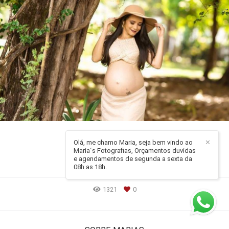
ENSAIO GESTANTE
Olá, me chamo Maria, seja bem vindo ao
✕
Maria´s Fotografias, Orçamentos duvidas
GESTANTE
e agendamentos de segunda a sexta da
SALVADOR - BA
08h as 18h.
1321
0