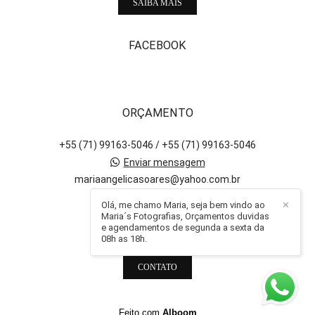
SAIBA MAIS
FACEBOOK
ORÇAMENTO
+55 (71) 99163-5046 / +55 (71) 99163-5046
Enviar mensagem
mariaangelicasoares@yahoo.com.br
Salvador / BA
Olá, me chamo Maria, seja bem vindo ao
✕
Maria´s Fotografias, Orçamentos duvidas
e agendamentos de segunda a sexta da
08h as 18h.
CONTATO
Feito com
Alboom