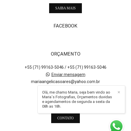
SAIBA MAIS
FACEBOOK
ORÇAMENTO
+55 (71) 99163-5046 / +55 (71) 99163-5046
Enviar mensagem
mariaangelicasoares@yahoo.com.br
Salvador / BA
Olá, me chamo Maria, seja bem vindo ao
✕
Maria´s Fotografias, Orçamentos duvidas
e agendamentos de segunda a sexta da
08h as 18h.
CONTATO