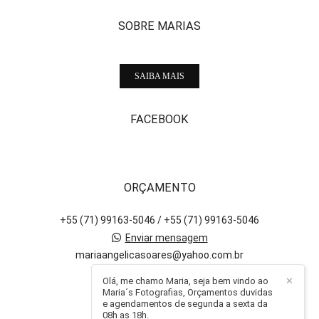
SOBRE MARIAS
SAIBA MAIS
FACEBOOK
ORÇAMENTO
+55 (71) 99163-5046 / +55 (71) 99163-5046
Enviar mensagem
mariaangelicasoares@yahoo.com.br
Salvador / BA
Olá, me chamo Maria, seja bem vindo ao
✕
Maria´s Fotografias, Orçamentos duvidas
e agendamentos de segunda a sexta da
08h as 18h.