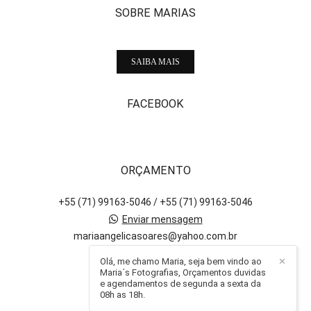
SOBRE MARIAS
SAIBA MAIS
FACEBOOK
ORÇAMENTO
+55 (71) 99163-5046 / +55 (71) 99163-5046
Enviar mensagem
mariaangelicasoares@yahoo.com.br
Salvador / BA
Olá, me chamo Maria, seja bem vindo ao
✕
Maria´s Fotografias, Orçamentos duvidas
e agendamentos de segunda a sexta da
08h as 18h.