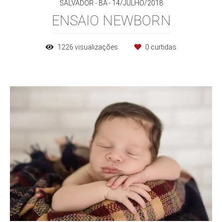
SALVADOR - BA
14/JULHO/2018
ENSAIO NEWBORN
1226
visualizações
0
curtidas