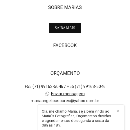
SOBRE MARIAS
SAIBA MAIS
FACEBOOK
ORÇAMENTO
+55 (71) 99163-5046 / +55 (71) 99163-5046
Enviar mensagem
mariaangelicasoares@yahoo.com.br
Salvador / BA
Olá, me chamo Maria, seja bem vindo ao
✕
Maria´s Fotografias, Orçamentos duvidas
e agendamentos de segunda a sexta da
08h as 18h.