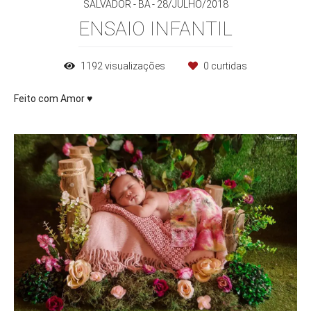
SALVADOR - BA
28/JULHO/2018
ENSAIO INFANTIL
1192
visualizações
0
curtidas
Feito com Amor ♥