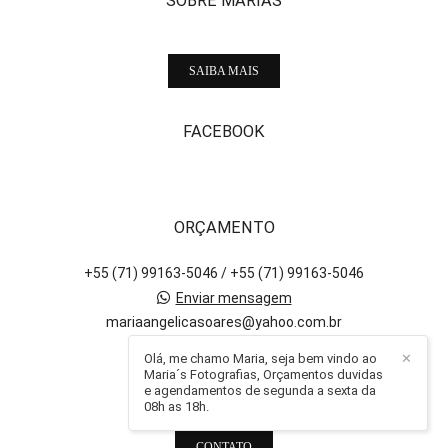
SOBRE MARIAS
SAIBA MAIS
FACEBOOK
ORÇAMENTO
+55 (71) 99163-5046 / +55 (71) 99163-5046
Enviar mensagem
mariaangelicasoares@yahoo.com.br
Salvador / BA
Olá, me chamo Maria, seja bem vindo ao
✕
Maria´s Fotografias, Orçamentos duvidas
e agendamentos de segunda a sexta da
08h as 18h.
CONTATO