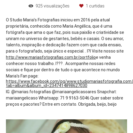
925
visualizações
1
curtidas
O Studio Maria’s Fotografias iniciou em 2016 pela atual
proprietária, conhecida como Maria Angélica, que é uma
fotógrafa que ama o que faz, pois sua paixão e criatividade se
uniram no universo de gestantes, bebês e casais. O seu amor,
talento, inspiração e dedicação fazem com que cada ensaio,
para o fotografado, seja único e especial. . I?l Visite nosso site
http://www.mariasfotografias.com.br/portfolio
e venha
conhecer nosso trabalho. I??? . Acompanhe nossas redes
sociais e fique por dentro de tudo o que acontece no mundo
Maria's Fan page:
https://www.facebook.com/pg/www.studiomariasfotografia.com.
tab=album&album_id=2347414898627030
IG: @marias.fotografias @mariaangelicasoares Snapchat:
mariaangelicaso Whatsapp: 71 9 9163-5046 Quer saber sobre
preços e pacotes? Entre em contato. Obrigada, beijo, beijo