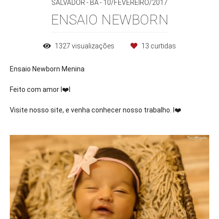
SALVADOR - BA
10/FEVEREIRO/2017
ENSAIO NEWBORN
1327
visualizações
13
curtidas
Ensaio Newborn Menina
Feito com amor I
❤️
l
Visite nosso site, e venha conhecer nosso trabalho. I
❤️