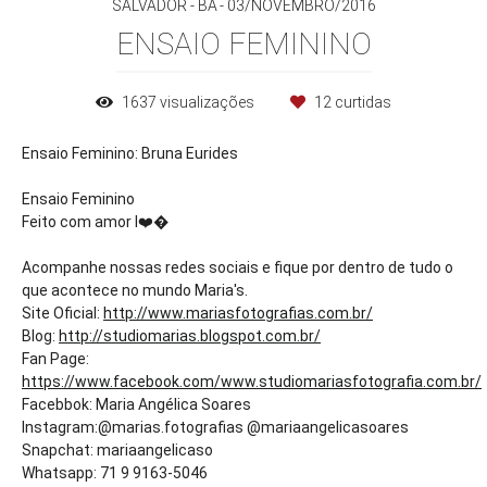
SALVADOR - BA
03/NOVEMBRO/2016
ENSAIO FEMININO
1637
visualizações
12
curtidas
Ensaio Feminino: Bruna Eurides
Ensaio Feminino
Feito com amor I
❤️�
Acompanhe nossas redes sociais e fique por dentro de tudo o
que acontece no mundo Maria's.
Site Oficial:
http://www.mariasfotografias.com.br/
Blog:
http://studiomarias.blogspot.com.br/
Fan Page:
https://www.facebook.com/www.studiomariasfotografia.com.br/
Facebbok: Maria Angélica Soares
Instagram:@marias.fotografias @mariaangelicasoares
Snapchat: mariaangelicaso
Whatsapp: 71 9 9163-5046