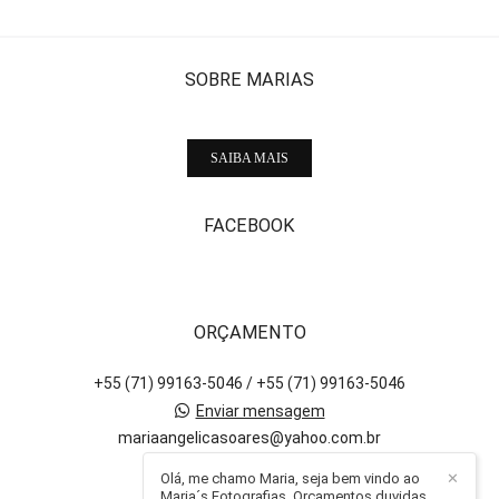
SOBRE MARIAS
SAIBA MAIS
FACEBOOK
ORÇAMENTO
+55 (71) 99163-5046 / +55 (71) 99163-5046
Enviar mensagem
mariaangelicasoares@yahoo.com.br
Salvador / BA
Olá, me chamo Maria, seja bem vindo ao
✕
Maria´s Fotografias, Orçamentos duvidas