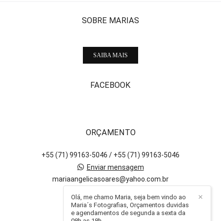
SOBRE MARIAS
SAIBA MAIS
FACEBOOK
ORÇAMENTO
+55 (71) 99163-5046 / +55 (71) 99163-5046
Enviar mensagem
mariaangelicasoares@yahoo.com.br
Salvador / BA
Olá, me chamo Maria, seja bem vindo ao
✕
Maria´s Fotografias, Orçamentos duvidas
e agendamentos de segunda a sexta da
08h as 18h.