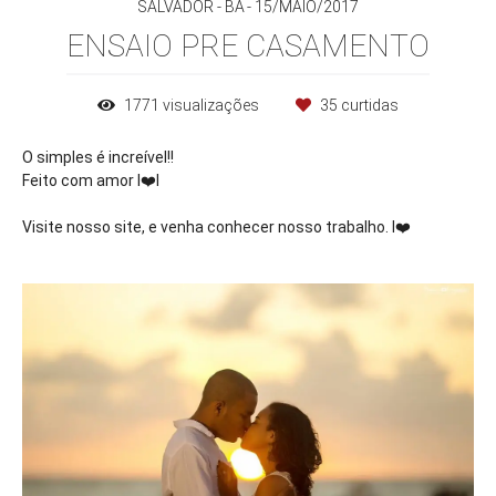
SALVADOR - BA
15/MAIO/2017
ENSAIO PRE CASAMENTO
1771
visualizações
35
curtidas
O simples é increível!!
Feito com amor I
❤️
l
Visite nosso site, e venha conhecer nosso trabalho. I
❤️