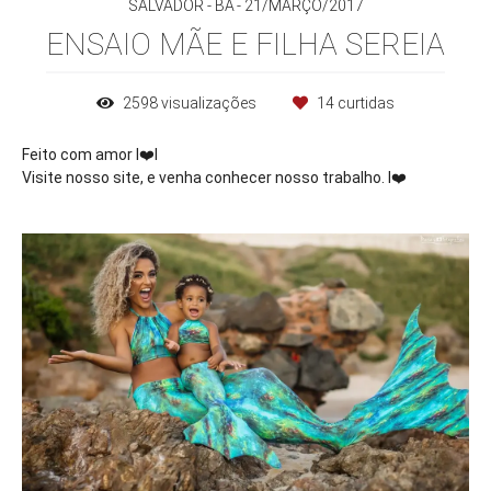
SALVADOR - BA
21/MARÇO/2017
ENSAIO MÃE E FILHA SEREIA
2598
visualizações
14
curtidas
Feito com amor I
❤️
l
Visite nosso site, e venha conhecer nosso trabalho. I
❤️