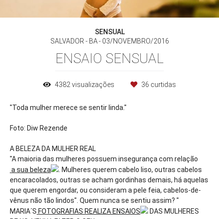
SENSUAL
SALVADOR - BA
03/NOVEMBRO/2016
ENSAIO SENSUAL
4382
visualizações
36
curtidas
"Toda mulher merece se sentir linda."
Foto: Diw Rezende
A BELEZA DA MULHER REAL
"A maioria das mulheres possuem insegurança com relação
a sua beleza
. Mulheres querem cabelo liso, outras cabelos
encaracolados, outras se acham gordinhas demais, há aquelas
que querem engordar, ou consideram a pele feia, cabelos-de-
vênus não tão lindos". Quem nunca se sentiu assim? "
MARIA´S
FOTOGRAFIAS REALIZA ENSAIOS
DAS MULHERES