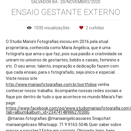
SALVADOR-BA
20/NOVEMBRO/2020
ENSAIO GESTANTE EXTERNO
1030
visualizações
2
curtidas
O Studio Maria’s Fotografias iniciou em 2016 pela atual
proprietária, conhecida como Maria Angélica, que é uma
fotógrafa que ama o que faz, pois sua paixão e criatividade se
uniram no universo de gestantes, bebês e casais, feminino e
etc. O seu amor, talento, inspiração e dedicação fazem com
que cada ensaio, para o fotografado, seja único e especial. . .
Visite nosso site
http://www.mariasfotografias.com.br/portfolioe
venha
conhecer nosso trabalho. Acompanhe nossas redes sociais e
fique por dentro de tudo o que acontece no mundo Maria's Fan
page:
https://www.facebook.com/pg/www.studiomariasfotografia.com.
tab=album&album_id=2347414898627030IG
: @marias.fotografias @mariaangelicasoares Snapchat:
mariaangelicaso Whatsapp: 71 9 9163-5046 Quer saber sobre
preços e pacotes? Entre em contato. Obrigada, beijo, beijo.