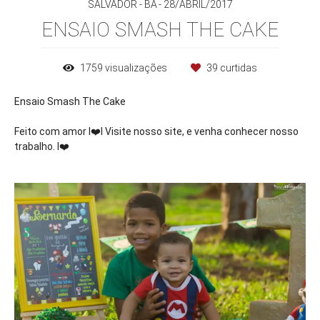
SALVADOR - BA
28/ABRIL/2017
ENSAIO SMASH THE CAKE
1759
visualizações
39
curtidas
Ensaio Smash The Cake
Feito com amor I❤️l Visite nosso site, e venha conhecer nosso
trabalho. I❤️