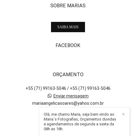
SOBRE MARIAS
SAIBA MAIS
FACEBOOK
ORÇAMENTO
+55 (71) 99163-5046 / +55 (71) 99163-5046
Enviar mensagem
mariaangelicasoares@yahoo.com.br
Salvador / BA
Olá, me chamo Maria, seja bem vindo ao
✕
Maria´s Fotografias, Orçamentos duvidas
e agendamentos de segunda a sexta da
08h as 18h.